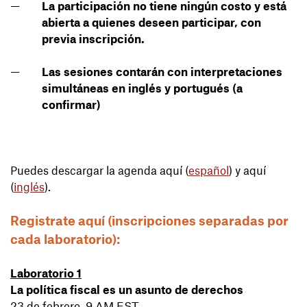
La participación no tiene ningún costo y está
abierta a quienes deseen participar, con
previa inscripción.
Las sesiones contarán con interpretaciones
simultáneas en inglés y portugués (a
confirmar)
Puedes descargar la agenda aquí (
español
) y aquí
(
inglés
).
Registrate aquí (inscripciones separadas por
cada laboratorio):
Laboratorio 1
La política fiscal es un asunto de derechos
23 de febrero, 9 AM EST